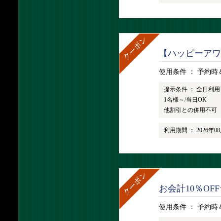
【ハッピーアワー
使用条件 ：
予約時
提示条件 ：
全日利用
1名様～/当日OK
他割引との併用不可
利用期間 ：
2026年0
お会計10％OF
使用条件 ：
予約時