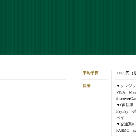
平均予算
2,000円
決済
▼クレジッ
VISA、Mas
discoverCa
▼QR決済
PayPay、
ペイ
▼交通系IC
PASMO、s