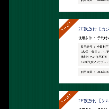
利用期間 ：
2026年0
2H飲放付【カジ
使用条件 ：
予約時
提示条件 ：
全日利用
2名様～/前日までに
他割引との併用不可
+500円(税込)でプ
利用期間 ：
2026年0
2H飲放付【ケルツ