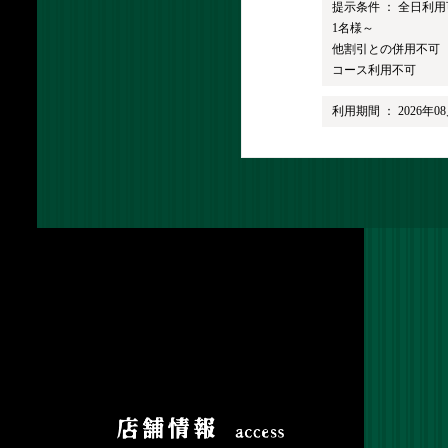
提示条件 ：
全日利用
1名様～
他割引との併用不可
コース利用不可
利用期間 ：
2026年0