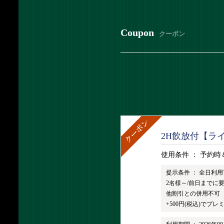
Coupon
クーポン
2H飲放付【ライ
使用条件 ：
予約時
提示条件 ：
全日利用
2名様～/前日までに
他割引との併用不可
+500円(税込)でプ