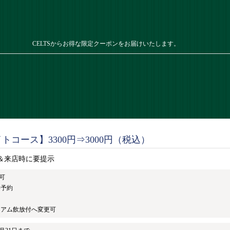
CELTSからお得な限定クーポンをお届けいたします。
トコース】3300円⇒3000円（税込）
＆来店時に要提示
可
要予約
レミアム飲放付へ変更可