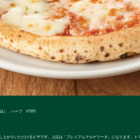
込）、ハーフ 979円
）
し上がりいただけるピザです。上記は「
プレミアムマルゲリータ
」になります。ト