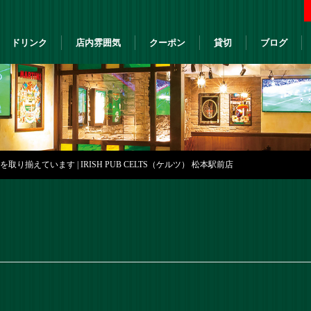
ドリンク
店内雰囲気
クーポン
貸切
ブログ
り揃えています | IRISH PUB CELTS（ケルツ） 松本駅前店