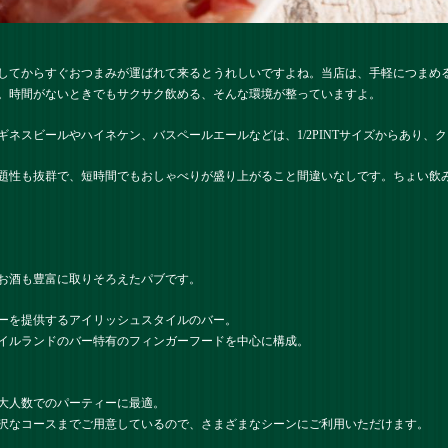
してからすぐおつまみが運ばれて来るとうれしいですよね。当店は、手軽につまめ
。時間がないときでもサクサク飲める、そんな環境が整っていますよ。
ネスビールやハイネケン、バスペールエールなどは、1/2PINTサイズからあり、
題性も抜群で、短時間でもおしゃべりが盛り上がること間違いなしです。ちょい飲
お酒も豊富に取りそろえたパブです。
ーを提供するアイリッシュスタイルのバー。
イルランドのバー特有のフィンガーフードを中心に構成。
大人数でのパーティーに最適。
沢なコースまでご用意しているので、さまざまなシーンにご利用いただけます。